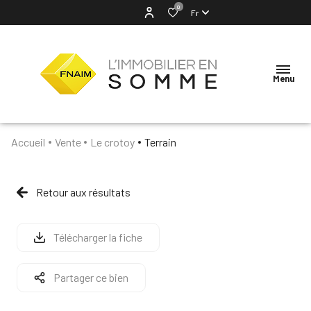
0
Fr
Menu
Accueil
Vente
Le crotoy
Terrain
ACCUEIL
NOTRE
Retour aux résultats
AGENCE
VENTES
Télécharger la fiche
LOCATION
Partager ce bien
ESTIMATION