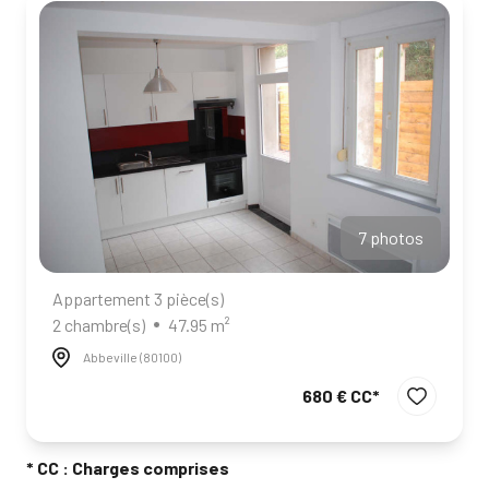
ALERTE
E-MAIL
CONTACT
7 photos
Appartement 3 pièce(s)
2 chambre(s)
47.95 m²
Abbeville (80100)
680 € CC*
* CC : Charges comprises