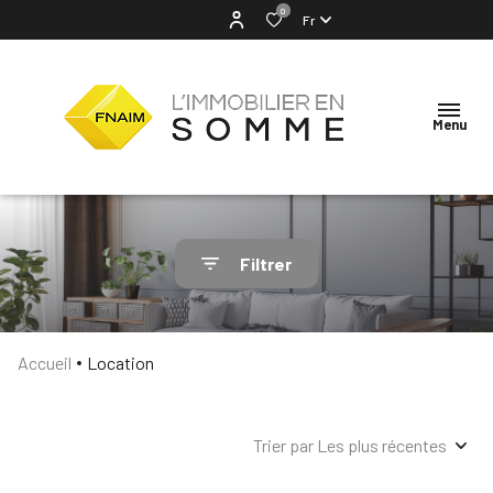
0
Fr
Menu
ACCUEIL
Filtrer
NOTRE
AGENCE
Accueil
Location
VENTES
LOCATION
Trier par Les plus récentes
ESTIMATION