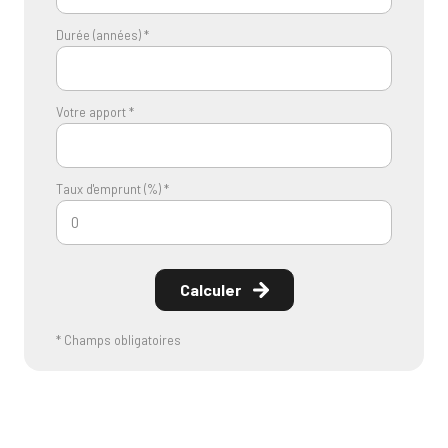
Durée (années) *
Votre apport *
Taux d'emprunt (%) *
Calculer
* Champs obligatoires