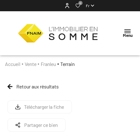
0
Fr
Menu
Accueil
Vente
Franleu
Terrain
ACCUEIL
NOTRE
Retour aux résultats
AGENCE
VENTES
Télécharger la fiche
LOCATION
Partager ce bien
ESTIMATION