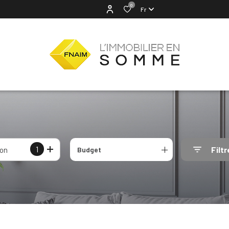
0
Fr
1
Filtr
ion
Budget