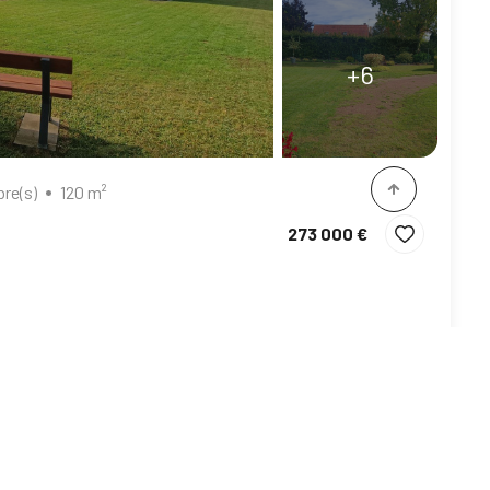
+6
re(s)
120 m²
273 000 €