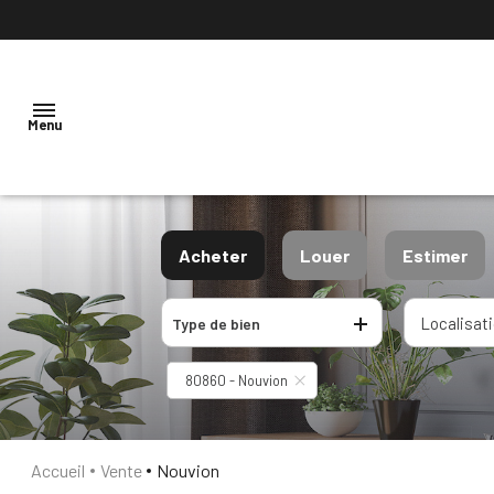
Menu
ACCUEIL
Acheter
Louer
Estimer
NOTRE
AGENCE
De l'ancien
à l'année
Localisat
Type de bien
De l'immo pro
De l'immo pro
VENTES
80860 - Nouvion
LOCATION
ESTIMATION
Accueil
Vente
Nouvion