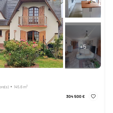
+5
re(s)
145.6 m²
304 500 €