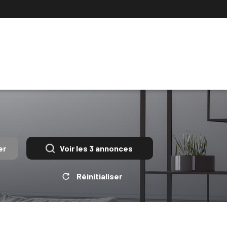
er
Voir les
3
annonces
Réinitialiser