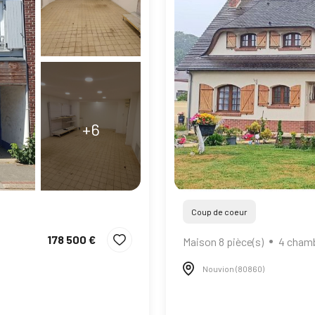
+6
Coup de coeur
178 500 €
Maison 8 pièce(s)
4 chamb
Nouvion (80860)