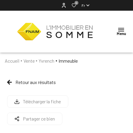
0
Fr
Menu
Accueil
Vente
Yvrench
Immeuble
ACCUEIL
NOTRE
Retour aux résultats
AGENCE
VENTES
Télécharger la fiche
LOCATION
Partager ce bien
ESTIMATION