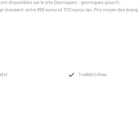
ont disponibles sur le site Géorisques : georisques.gouv.fr.
e standard: entre 866 euros et 1172 euros /an. Prix moyen des énerg
e(s)
1 salle(s) d'eau