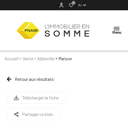
0
Fr
Menu
Accueil
Vente
Abbeville
Maison
ACCUEIL
NOTRE
Retour aux résultats
AGENCE
VENTES
Télécharger la fiche
LOCATION
Partager ce bien
ESTIMATION