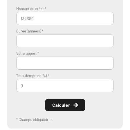
Montant du crédit*
Durée (années) *
Votre apport *
Taux d'emprunt (%) *
Calculer
* Champs obligatoires