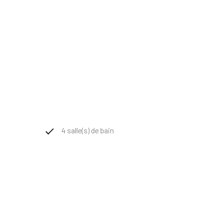
nagées, un bureau, un salon intimiste, une salle de jeux et
ennent parfaire l’ensemble.
oments de détente. Plusieurs dépendances (atelier, studio), des
4 salle(s) de bain