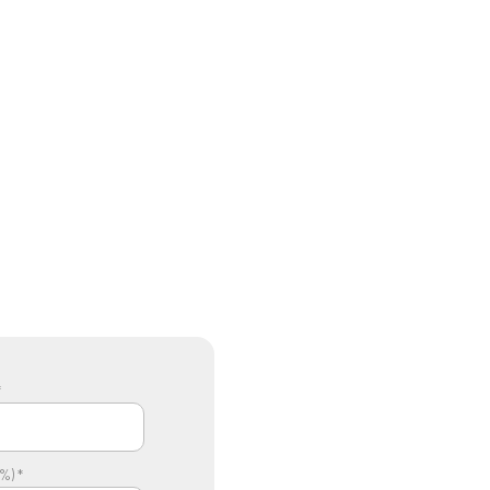
*
%) *