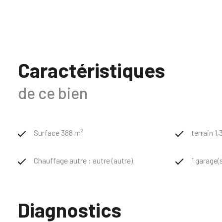
L’espace nuit de plain-pied comprend deux superbes chambres 
une authentique cave à vin.
À l’étage, trois chambres supplémentaires, deux salles de bain
Caractéristiques
À l’extérieur, une généreuse terrasse exposée sud-ouest prolong
de ce bien
box, ainsi qu’un grand garage complètent ce bien rare.
Un lieu unique, confidentiel, pour les amateurs de volumes, de
Surface 388 m²
terrain 1,
Chauffage autre : autre (autre)
1 garage(
Diagnostics