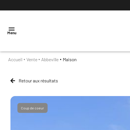
Menu
Accueil
Vente
Abbeville
Maison
ACCUEIL
NOTRE
Retour aux résultats
AGENCE
VENTES
Coup de coeur
LOCATION
ESTIMATION