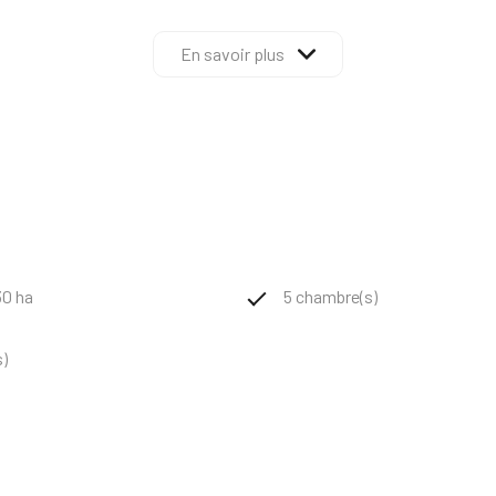
dotées de nombreux dressings, deux salles de bains élégamment amé
En savoir plus
s, des toilettes ainsi qu’un charmant espace bureau en mezzanine vi
e l’espace de vie sur la nature, idéale pour les réceptions et les m
 calme et d’authenticité.
30 ha
5 chambre(s)
s)