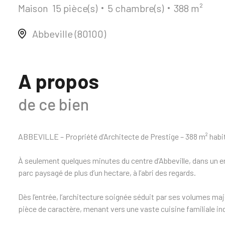
Maison
15 pièce(s)
5 chambre(s)
388 m²
Abbeville (80100)
A propos
de ce bien
ABBEVILLE – Propriété d’Architecte de Prestige – 388 m² habit
À seulement quelques minutes du centre d’Abbeville, dans un 
parc paysagé de plus d’un hectare, à l’abri des regards.
Dès l’entrée, l’architecture soignée séduit par ses volumes maj
pièce de caractère, menant vers une vaste cuisine familiale ind
cheminée et vue panoramique sur la nature environnante.