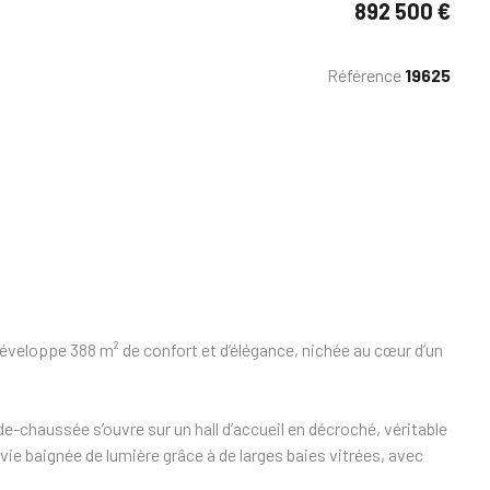
892 500 €
Référence
19625
veloppe 388 m² de confort et d’élégance, nichée au cœur d’un
de-chaussée s’ouvre sur un hall d’accueil en décroché, véritable
vie baignée de lumière grâce à de larges baies vitrées, avec