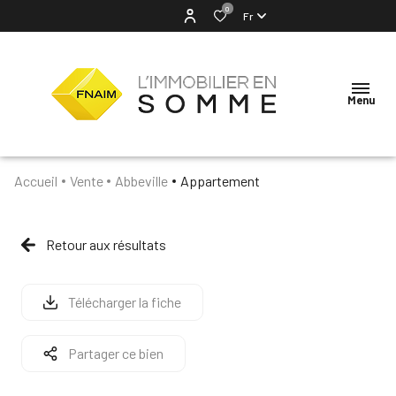
0
Fr
Menu
Accueil
Vente
Abbeville
Appartement
ACCUEIL
NOTRE
Retour aux résultats
AGENCE
VENTES
Télécharger la fiche
LOCATION
Partager ce bien
ESTIMATION