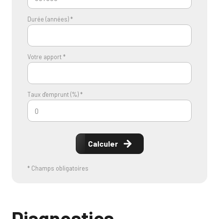
Durée (années) *
Votre apport *
Taux d'emprunt (%) *
Calculer
* Champs obligatoires
Diagnostics