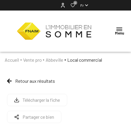
0
Fr
Menu
Accueil
Vente pro
Abbeville
Local commercial
ACCUEIL
NOTRE
Retour aux résultats
AGENCE
VENTES
Télécharger la fiche
LOCATION
Partager ce bien
ESTIMATION