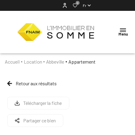
0
Fr
Menu
Accueil
Location
Abbeville
Appartement
ACCUEIL
NOTRE
Retour aux résultats
AGENCE
VENTES
Télécharger la fiche
LOCATION
Partager ce bien
ESTIMATION